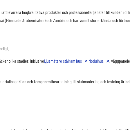
?
i att leverera högkvalitativa produkter och professionella tjänster till kunder i o
bai (Förenade Arabemiraten) och Zambia, och har vunnit stor erkänsla och förtro
ndigt.
ker olika stadier, inklusive
Ljusmätare stålram hus
,
Modulhus
, väggpanele
aterialinspektion och komponentbearbetning till slutmontering och testning är hel