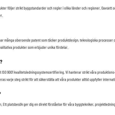
dukter följer strikt byggstandarder och regler i olika länder och regioner. Oavsett 
er.
nnehar många oberoende patent som täcker produktdesign, teknologiska processer o
alitativa produkter som erbjuder unika fördelar.
g?
llit ISO 9001 kvalitetsledningssystemcertifiering. Vi hanterar strikt våra produktio
as varje steg strikt för att säkerställa att våra produkter alltid uppfyller internat
?
. Ett platsbesök ger dig en direkt förståelse för våra byggtekniker, projektlednin