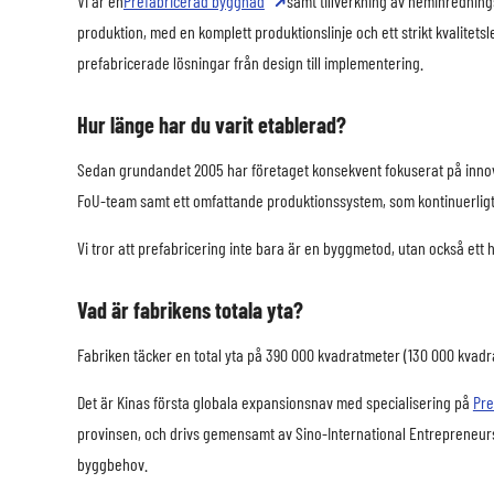
Vi är en
Prefabricerad byggnad
samt tillverkning av heminrednings
produktion, med en komplett produktionslinje och ett strikt kvalitets
prefabricerade lösningar från design till implementering.
Hur länge har du varit etablerad?
Sedan grundandet 2005 har företaget konsekvent fokuserat på inno
FoU-team samt ett omfattande produktionssystem, som kontinuerligt dr
Vi tror att prefabricering inte bara är en byggmetod, utan också ett 
Vad är fabrikens totala yta?
Fabriken täcker en total yta på 390 000 kvadratmeter (130 000 kva
Det är Kinas första globala expansionsnav med specialisering på
Pre
provinsen, och drivs gemensamt av Sino-International Entrepreneurs F
byggbehov.