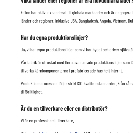
Vilka länder eller regioner är era huvudmarknader
Fsilon har aktivt expanderat till globala marknader och är engagerat 
länder och regioner, inklusive USA, Bangladesh, Angola, Vietnam, Du
Har du egna produktionslinjer?
Ja, vi har egna produktionslinjer som vi har byggt och driver självstä
Vår fabrik är utrustad med flera avancerade produktionslinjer som täc
tillverka kärnkomponenterna i prefabricerade hus helt internt.
Produktionsprocessen följer strikt ISO-kvalitetsstandarder. Från råm
tillförlitlighet.
Är du en tillverkare eller en distributör?
Vi är en professionell tillverkare.