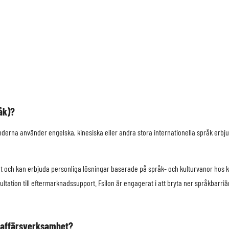
åk)?
nderna använder engelska, kinesiska eller andra stora internationella språk erbjud
 och kan erbjuda personliga lösningar baserade på språk- och kulturvanor hos kun
ation till eftermarknadssupport. Fsilon är engagerat i att bryta ner språkbarriäre
ll affärsverksamhet?