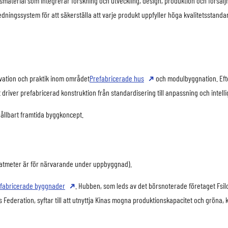
material som integrerar forskning och utveckling, design, produktion och försäljnin
ledningssystem för att säkerställa att varje produkt uppfyller höga kvalitetsstand
vation och praktik inom området
Prefabricerade hus
och modulbyggnation. Efter
iver prefabricerad konstruktion från standardisering till anpassning och intelli
hållbart framtida byggkoncept.
dratmeter är för närvarande under uppbyggnad).
fabricerade byggnader
. Hubben, som leds av det börsnoterade företaget Fsilo
ederation, syftar till att utnyttja Kinas mogna produktionskapacitet och gröna, k