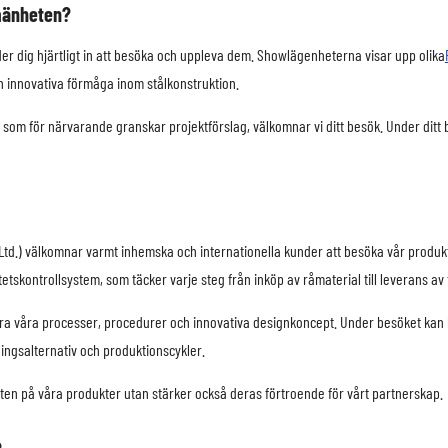
lmänheten?
der dig hjärtligt in att besöka och uppleva dem. Showlägenheterna visar upp olika
ch innovativa förmåga inom stålkonstruktion.
 som för närvarande granskar projektförslag, välkomnar vi ditt besök. Under ditt 
., Ltd.) välkomnar varmt inhemska och internationella kunder att besöka vår produ
tskontrollsystem, som täcker varje steg från inköp av råmaterial till leverans av
klara våra processer, procedurer och innovativa designkoncept. Under besöket k
ingsalternativ och produktionscykler.
eten på våra produkter utan stärker också deras förtroende för vårt partnerskap.