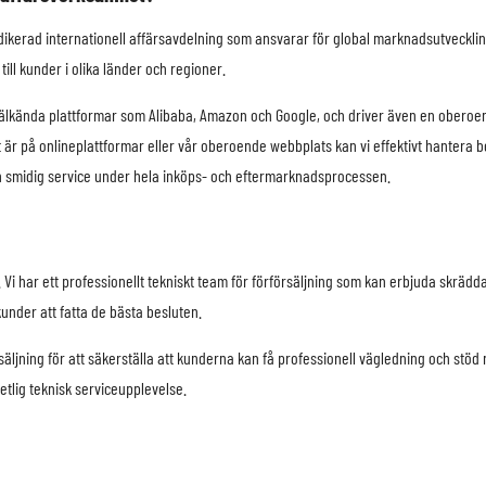
dedikerad internationell affärsavdelning som ansvarar för global marknadsutvecklin
ll kunder i olika länder och regioner.
a välkända plattformar som Alibaba, Amazon och Google, och driver även en oberoe
et är på onlineplattformar eller vår oberoende webbplats kan vi effektivt hantera
och smidig service under hela inköps- och eftermarknadsprocessen.
g. Vi har ett professionellt tekniskt team för förförsäljning som kan erbjuda skrä
nder att fatta de bästa besluten.
rsäljning för att säkerställa att kunderna kan få professionell vägledning och st
etlig teknisk serviceupplevelse.