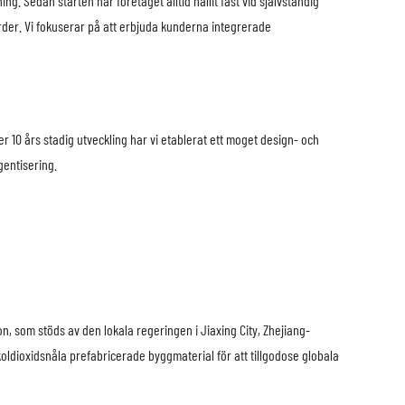
g. Sedan starten har företaget alltid hållit fast vid självständig
arder. Vi fokuserar på att erbjuda kunderna integrerade
 10 års stadig utveckling har vi etablerat ett moget design- och
gentisering.
n, som stöds av den lokala regeringen i Jiaxing City, Zhejiang-
oldioxidsnåla prefabricerade byggmaterial för att tillgodose globala