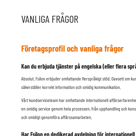
VANLIGA FRÅGOR
Företagsprofil och vanliga frågor
Kan du erbjuda tjänster på engelska (eller flera spr
Absolut. Fsilon erbjuder omfattande flerspråkigt stöd. Oavsett om ku
säkerställer korrekt information och smidig kommunikation.
Vårt kundserviceteam har omfattande internationell affärserfarenhet
en smidig service genom hela processen, från upphandling och konsult
och smidigt genomföra affärssamarbeten.
Har Fsilon en dedikerad avdelning för internatione