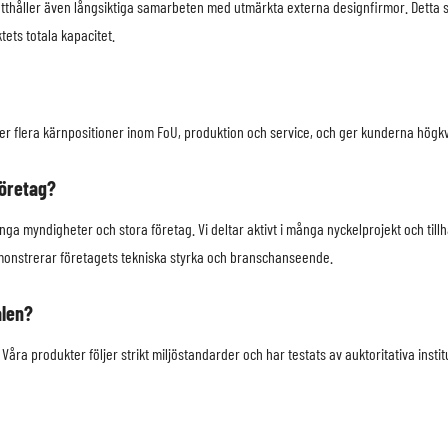
ätthåller även långsiktiga samarbeten med utmärkta externa designfirmor. Detta s
ets totala kapacitet.
 flera kärnpositioner inom FoU, produktion och service, och ger kunderna högkva
företag?
nga myndigheter och stora företag. Vi deltar aktivt i många nyckelprojekt och til
 demonstrerar företagets tekniska styrka och branschanseende.
alen?
Våra produkter följer strikt miljöstandarder och har testats av auktoritativa instit