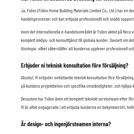
Ja, Fsilon (Fsilon Home Building Materials Limited Co., Ltd.) har en 
handelsprocesser och kan erbjuda professionellt och snabb support ti
Inom det internationella e-handelsområdet är Fsilon aktivt på fler
komplett inköps- och konsulttjänst till globala kunder. Oavsett om d
lösningar, vilket säkerställer att kunderna upplever professionell 
Erbjuder ni teknisk konsultation före försäljning?
Absolut. Vi erbjuder omfattande teknisk konsultation före försäljnin
på kundens projektbehov och specifika omständigheter, och hjälpa ku
Dessutom har Fsilon även ett komplett tekniskt serviceteam efter fö
Vi är alltid engagerade i att erbjuda kunderna en bekymmersfri, helh
Är design- och ingenjörsteamen interna?