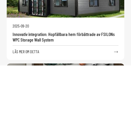
2025-09-20
Innovativ integration: Hopfällbara hem förbättrade av FSILONs
WPC Storage Wall System
LÄS MER OM DETTA

2025-09-12
Revolutionera ditt utrymme med våra miljövänliga