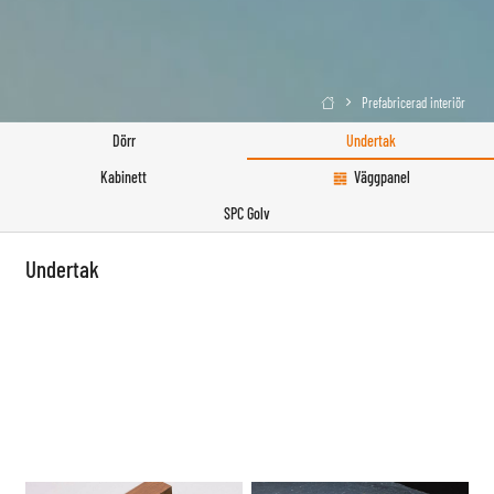
Prefabricerad interiör

Dörr
Undertak
Kabinett
Väggpanel
SPC Golv
Undertak