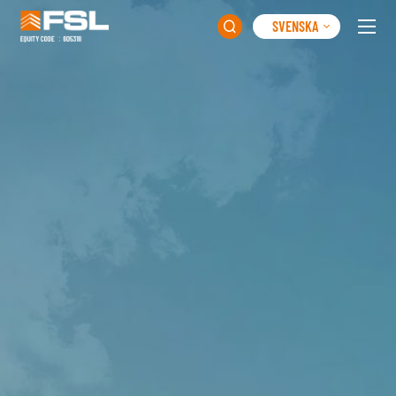
SVENSKA
