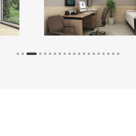
Interiör rendering
Kontakt
sales@fsilon.com
