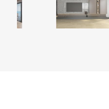
ESG-aspekter
Media