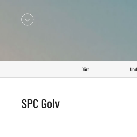

Dörr
Und
SPC Golv