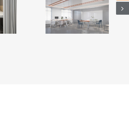
+86-0573-86598806

Kontakt