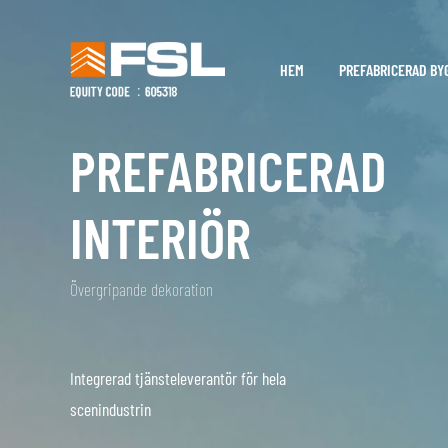
HEM
PREFABRICERAD BY
PREFABRICERAD
INTERIÖR
Övergripande dekoration
Integrerad tjänsteleverantör för hela
scenindustrin