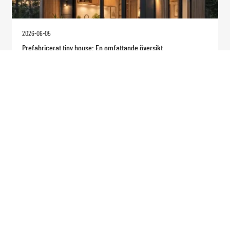
2026-06-05
Prefabricerat tiny house: En omfattande översikt
LÄS MER OM DETTA

2026-05-28
Prefabricerade små hus: Den smarta lösningen för prisvärt
modernt boende
LÄS MER OM DETTA
