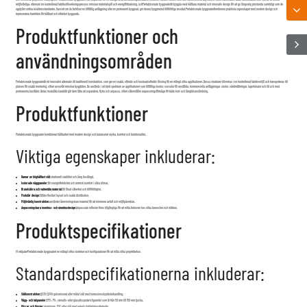
Prefabricerade byggnader
är en modern och effektiv byggnadslösning som kombinerar snabbhet, flexibilitet och kostnadseffektivitet. De är utformade och tillverkade på annan plats och kan snabbt monteras på plats, vilket minskar arbetskostnaderna
och minimerar projektets varaktighet. Prefabricerade byggnader kan anpassas för en mängd olika användningsområden, inklusive kontor, skolor, hem och kommersiella utrymmen, vilket säkerställer både funktionalitet och stil. De är också
miljövänliga, eftersom en kontrollerad fabrikstillverkningsprocess minskar materialspill och energiförbrukning, och
Prefabricerade byggnader
är byggda med hållbara material och innovativ design för att ge långvarig prestanda samtidigt som de
uppfyller strikta kvalitetsstandarder. Oavsett om du behöver en tillfällig anläggning eller en permanent byggnad, ger denna byggmetod tillförlitliga resultat.
Prefabricerade byggnader
Kombinera praktiska egenskaper med modern design och
representera framtiden för hållbart och effektivt byggande.
Produktfunktioner och
användningsområden
Prefabricerade byggnader
är ett innovativt alternativ till traditionell konstruktion, som ger en snabb, effektiv och kostnadseffektiv lösning för en mängd olika applikationer. Dessa strukturer tillverkas i en kontrollerad fabriksmiljö och transporteras till
platsen för snabb montering, vilket avsevärt minskar byggtiden. De används i ett brett spektrum av applikationer som tillfälliga kontor, sovsalar för anställda, kommersiella anläggningar, skolor, vårdinrättningar, lagerlokaler och till och med
permanenta bostäder. Deras modulära karaktär gör dem lätta att expandera, flytta och anpassa, vilket säkerställer anpassningsförmåga för både kort- och långtidsanvändning.
Produktfunktioner
Prefabricerade byggnader kombinerar hållbarhet med modern design och balanserar styrka, komfort och funktionalitet.
Viktiga egenskaper inkluderar:
Ramar av höghållfast stål:
strukturell stabilitet och lång livslängd.
Isolerade väggpaneler:
för energieffektivitet och termisk komfort i olika klimat.
Brandsäkra och vattentäta material:
för ökad säkerhet och tillförlitlighet.
Modulär design:
Stöder flexibel layout och snabb distribution.
Miljövänlig konstruktion:
använder återvinningsbara material för att minimera avfall och miljöpåverkan.
Anpassningsbara inomhus- och utomhusdesign:
Anpassade mönster finns tillgängliga för att möta behoven hos olika branscher och märken.
Produktspecifikationer
Vi erbjuder
Prefabricerade byggnader
i en mängd olika storlekar och konfigurationer för att möta olika projektbehov.
Standardspecifikationerna inkluderar:
Stålkonstruktion:
Q235/Q345 galvaniserat eller målat stål med korrosionsskyddsbehandling.