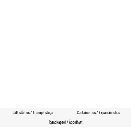
Prefabricerad byggnad

Lätt stålhus / Triangel stuga
Containerhus / Expansionshus
Rymdkapsel / Äppelhytt